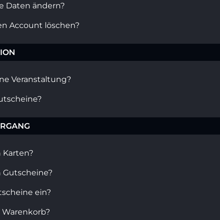
ie Daten ändern?
en Account löschen?
ION
ine Veranstaltung?
Gutscheine?
ORGANG
h Karten?
h Gutscheine?
tscheine ein?
m Warenkorb?