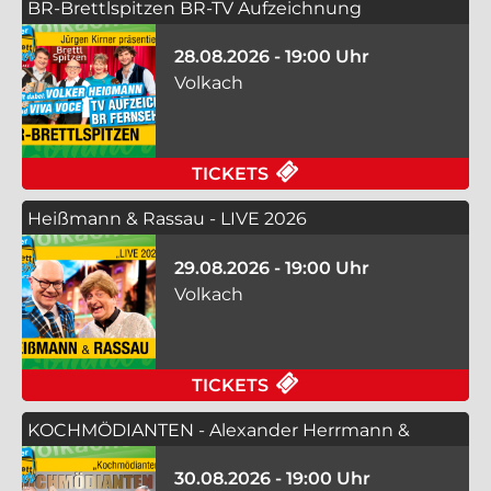
BR-Brettlspitzen BR-TV Aufzeichnung
28.08.2026 - 19:00 Uhr
Volkach
FÜR BR-BRETTLSPIT
TICKETS
Heißmann & Rassau - LIVE 2026
29.08.2026 - 19:00 Uhr
Volkach
FÜR HEISSMANN & RAS
TICKETS
KOCHMÖDIANTEN - Alexander Herrmann &
Martin Rassau
30.08.2026 - 19:00 Uhr