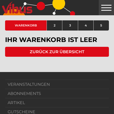
Springe
zum
Hauptinhalt
WARENKORB
2
3
4
5
IHR WARENKORB IST LEER
ZURÜCK ZUR ÜBERSICHT
VERANSTALTUNGEN
ABONNEMENTS
ARTIKEL
GUTSCHEINE