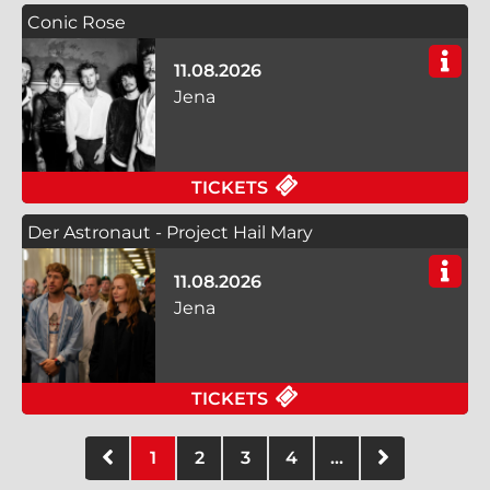
Conic Rose
11.08.2026
Jena
FÜR CONIC ROSE AM 1
TICKETS
Der Astronaut - Project Hail Mary
11.08.2026
Jena
FÜR DER ASTRONAUT 
TICKETS
1
2
3
4
...