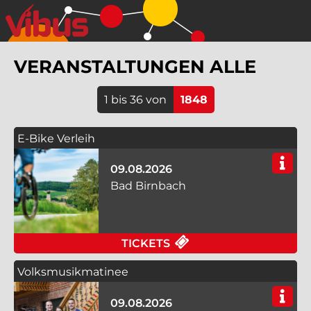
Springe
zum
Hauptinhalt
VERANSTALTUNGEN
ALLE
1 bis 36 von
1848
E-Bike Verleih
09.08.2026
Bad Birnbach
FÜR E-BIKE VERLEIH
TICKETS
Volksmusikmatinee
09.08.2026