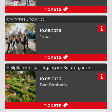
FÜR WILLKOMMEN IM
TICKETS
STADTRUNDGANG
10.08.2026
Jena
FÜR STADTRUNDGANG
TICKETS
Heilpflanzenspaziergang im Kräutergarten
10.08.2026
Bad Birnbach
FÜR HEILPFLANZENS
TICKETS