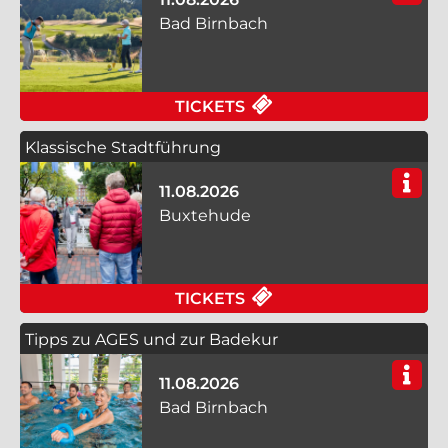
Bad Birnbach
FÜR GOLFLUFT SCHN
TICKETS
Klassische Stadtführung
11.08.2026
Buxtehude
FÜR KLASSISCHE ST
TICKETS
Tipps zu AGES und zur Badekur
11.08.2026
Bad Birnbach