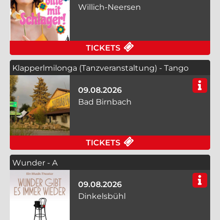
Willich-Neersen
FÜR ABER BITTE MIT
TICKETS
Klapperlmilonga (Tanzveranstaltung) - Tango
Nuevo
09.08.2026
Bad Birnbach
FÜR KLAPPERLMILON
TICKETS
Wunder - A
09.08.2026
Dinkelsbühl