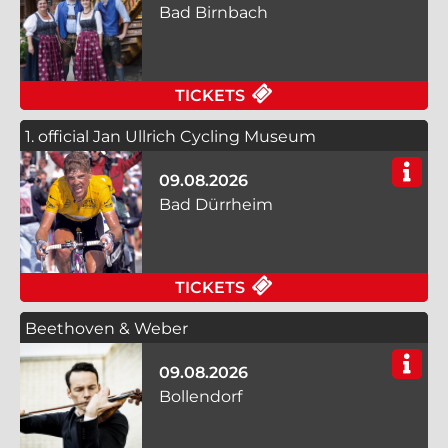
Bad Birnbach
FÜR VOLKSMUSIKMAT
TICKETS
1. official Jan Ullrich Cycling Museum
09.08.2026
Bad Dürrheim
FÜR 1. OFFICIAL JA
TICKETS
Beethoven & Weber
09.08.2026
Bollendorf