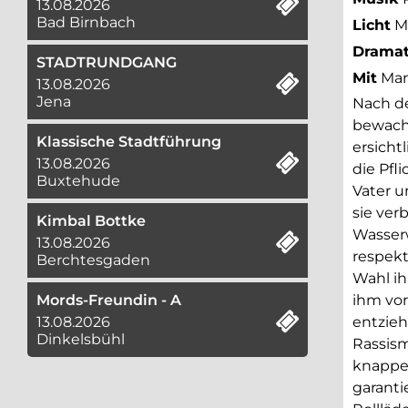
13.08.2026
Bad Birnbach
Licht
Ma
Dramat
STADTRUNDGANG
Mit
Manf
13.08.2026
Jena
Nach de
bewacht
Klassische Stadtführung
ersicht
13.08.2026
die Pfl
Buxtehude
Vater u
sie ver
Kimbal Bottke
Wasserw
13.08.2026
respekt
Berchtesgaden
Wahl ih
Mords-Freundin - A
ihm vor
13.08.2026
entzieh
Dinkelsbühl
Rassis
knappen
garanti