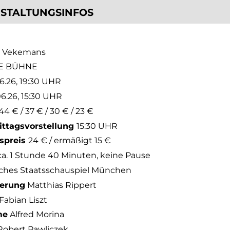
STALTUNGSINFOS
t Vekemans
E BÜHNE
06.26, 19:30 UHR
06.26, 15:30 UHR
44 € / 37 € / 30 € / 23 €
ttagsvorstellung
15:30 UHR
tspreis
24 € / ermäßigt 15 €
a. 1 Stunde 40 Minuten, keine Pause
sches Staatsschauspiel München
ierung
Matthias Rippert
Fabian Liszt
me
Alfred Morina
obert Pawliczek