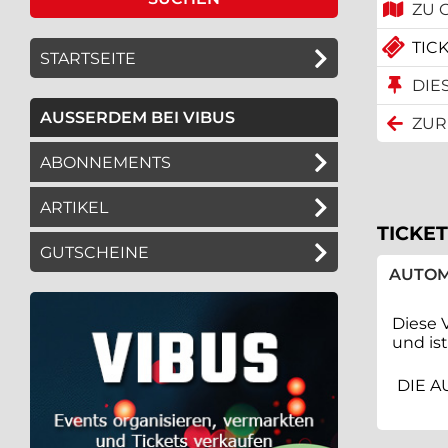
ZU 
TICK
STARTSEITE
DIE
AUSSERDEM BEI VIBUS
ZUR
ABONNEMENTS
ARTIKEL
TICKET
GUTSCHEINE
AUTOM
Diese 
und is
DIE A