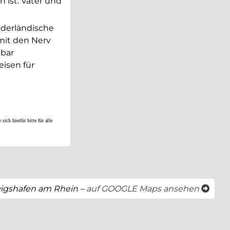
 ist. Vater und
iederländische
mit den Nerv
nbar
isen für
h hierfür bitte für alle
öffnet 
dwigshafen am Rhein –
auf GOOGLE Maps ansehen