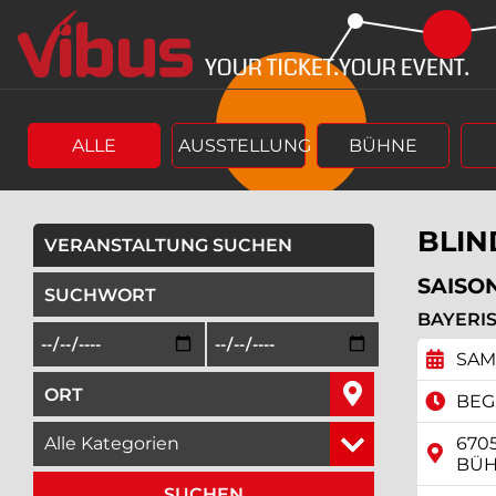
Springe
Springe
zum
zum
Hauptinhalt
Menü
ALLE
AUSSTELLUNG
BÜHNE
BLIN
VERANSTALTUNG SUCHEN
geben Sie ein Suchwort ein,
SAISON
BAYERI
Beginn des Suchzeitraums in der Form Tag, Monat, Jah
Ende des Suchzeitraums in der Fo
SAM
geben Sie den Ort ein, in dem Sie suchen wollen,
BEGI
wählen Sie eine Veranstaltungskategorie aus,
670
ÜH