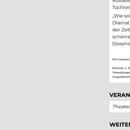
Rollläd
Tochter
„Wie so
Dramati
der Zei
scheine
Dissens
Bitte beachten!
Rollstuhl- u. 
Veranstaltunge
Gruppenbestell
VERAN
Theater
WEITE