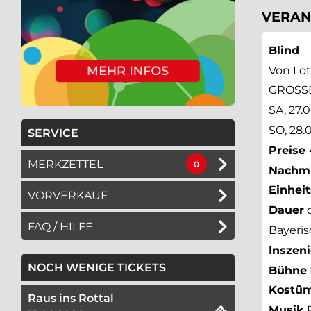
VERAN
Blind
Von Lo
GROSS
SA, 27.
SO, 28.
SERVICE
Preise
MERKZETTEL
0
Nachmi
Einhei
VORVERKAUF
Dauer
c
FAQ / HILFE
Bayeri
Inszen
NOCH WENIGE TICKETS
Bühne
Kostü
Raus ins Rottal
Musik
R