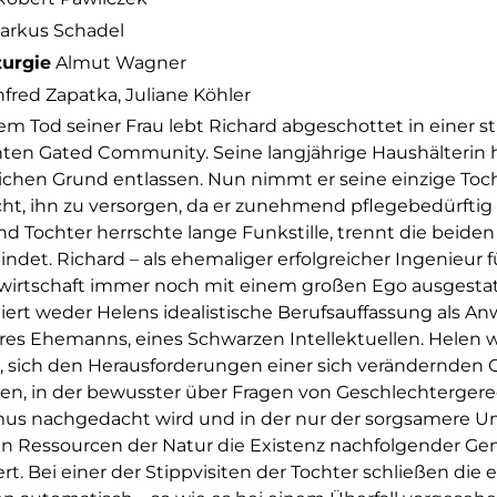
rkus Schadel
urgie
Almut Wagner
red Zapatka, Juliane Köhler
m Tod seiner Frau lebt Richard abgeschottet in einer s
en Gated Community. Seine langjährige Haushälterin 
lichen Grund entlassen. Nun nimmt er seine einzige Toc
icht, ihn zu versorgen, da er zunehmend pflegebedürftig
nd Tochter herrschte lange Funkstille, trennt die beiden
bindet. Richard – als ehemaliger erfolgreicher Ingenieur f
irtschaft immer noch mit einem großen Ego ausgestat
iert weder Helens idealistische Berufsauffassung als An
res Ehemanns, eines Schwarzen Intellektuellen. Helen 
, sich den Herausforderungen einer sich verändernden G
en, in der bewusster über Fragen von Geschlechtergere
mus nachgedacht wird und in der nur der sorgsamere 
 Ressourcen der Natur die Existenz nachfolgender Ge
ert. Bei einer der Stippvisiten der Tochter schließen die 