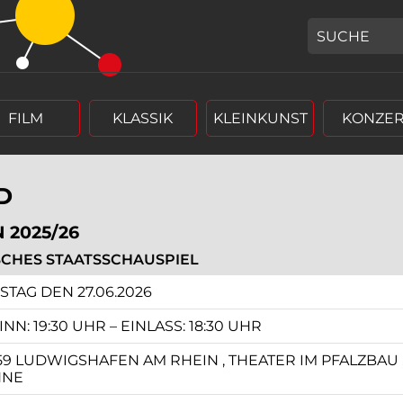
GEBEN SIE H
FILM
KLASSIK
KLEINKUNST
KONZER
D
 2025/26
SCHES STAATSSCHAUSPIEL
r (4 stellig),
rm Tag, Monat, Jahr (4 stellig),
STAG DEN 27.06.2026
NN: 19:30 UHR – EINLASS: 18:30 UHR
59 LUDWIGSHAFEN AM RHEIN , THEATER IM PFALZBAU , 
NE