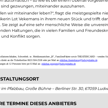
en automatisch – so wie es bei einem Überfall vorgesehen
 sind gezwungen, miteinander auszuharren.
llen wir miteinander leben?", fragt die meistgespielte n
kerin Lot Vekemans in ihrem neuen Stück und trifft da
t. Sie zeigt auf eine sehr menschliche Weise die unverei
nden Haltungen, die in vielen Familien und Freundeskre
 und Konflikt sorgen.
Rollatoren-Inhaber, Schwerbeh. m .Merkkennzeichen „B", FamilienPakete sowie THEATERCARD – wenden Sie sic
n direkt an die Tickethotline 0621/504-2558 oder per Mail an
pfalzbau.theaterkasse@ludwigshafen.de
ungen ab 12 Personen bitte per E-Mail an:
pfalzbau.gruppen@ludwigshafen.de
STALTUNGSORT
 im Pfalzbau, Große Bühne – Berliner Str. 30, 67059 Lu
RE TERMINE DIESES ANBIETERS