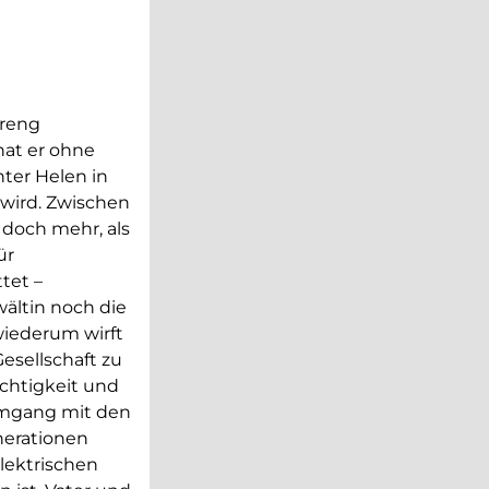
treng
hat er ohne
hter Helen in
 wird. Zwischen
 doch mehr, als
ür
tet –
wältin noch die
wiederum wirft
esellschaft zu
chtigkeit und
Umgang mit den
nerationen
elektrischen