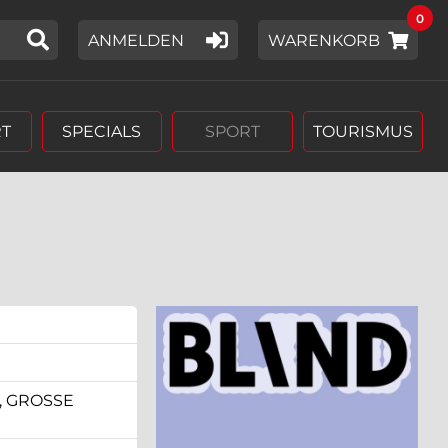
0
IER EIN SUCHWORT EIN,
ANMELDEN
WARENKORB
T
SPECIALS
SPORT
TOURISMUS
GROSSE B