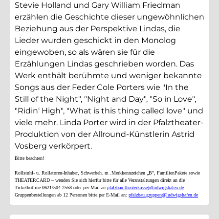
Stevie Holland und Gary William Friedman
erzählen die Geschichte dieser ungewöhnlichen
Beziehung aus der Perspektive Lindas, die
Lieder wurden geschickt in den Monolog
eingewoben, so als wären sie für die
Erzählungen Lindas geschrieben worden.
Das
Werk enthält berühmte und weniger bekannte
Songs aus der Feder Cole Porters wie "In the
Still of the Night", "Night and Day", "So in Love",
"Ridin‘ High", "What is this thing called love" und
viele mehr.
Linda Porter wird in der Pfalztheater-
Produktion von der Allround-Künstlerin Astrid
Vosberg verkörpert.
Bitte beachten!
Rollstuhl- u. Rollatoren-Inhaber, Schwerbeh. m .Merkkennzeichen „B", FamilienPakete sowie
THEATERCARD – wenden Sie sich hierfür bitte für alle Veranstaltungen direkt an die
Tickethotline 0621/504-2558 oder per Mail an
pfalzbau.theaterkasse@ludwigshafen.de
Gruppenbestellungen ab 12 Personen bitte per E-Mail an:
pfalzbau.gruppen@ludwigshafen.de