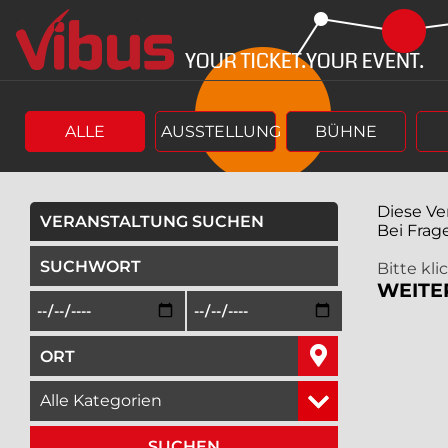
Springe
Springe
zum
zum
Hauptinhalt
Menü
ALLE
AUSSTELLUNG
BÜHNE
Diese Ve
VERANSTALTUNG SUCHEN
Bei Frag
geben Sie ein Suchwort ein,
Bitte kl
WEITE
Beginn des Suchzeitraums in der Form Tag, Monat, Jah
Ende des Suchzeitraums in der Fo
geben Sie den Ort ein, in dem Sie suchen wollen,
wählen Sie eine Veranstaltungskategorie aus,