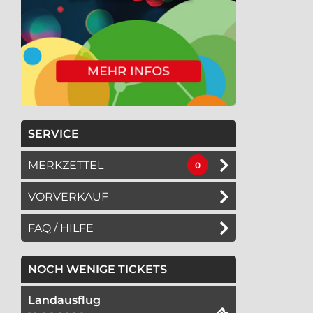
SERVICE
MERKZETTEL
0
VORVERKAUF
FAQ / HILFE
NOCH WENIGE TICKETS
Landausflug