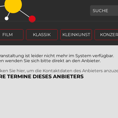
GEBEN SIE H
FILM
KLASSIK
KLEINKUNST
KONZER
ranstaltung ist leider nicht mehr im System verfügbar.
en wenden Sie sich bitte direkt an den Anbieter.
icken Sie hier, um die Kontaktdaten des Anbieters anzuz
RE TERMINE DIESES ANBIETERS
r (4 stellig),
rm Tag, Monat, Jahr (4 stellig),