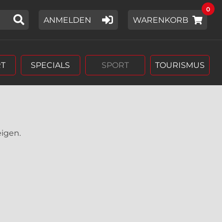
0
IER EIN SUCHWORT EIN,
ANMELDEN
WARENKORB
T
SPECIALS
SPORT
TOURISMUS
eigen.