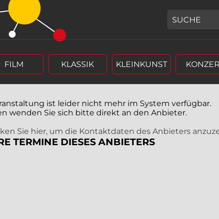
GEBEN SIE H
FILM
KLASSIK
KLEINKUNST
KONZER
ranstaltung ist leider nicht mehr im System verfügbar.
en wenden Sie sich bitte direkt an den Anbieter.
icken Sie hier, um die Kontaktdaten des Anbieters anzuz
RE TERMINE DIESES ANBIETERS
r (4 stellig),
rm Tag, Monat, Jahr (4 stellig),