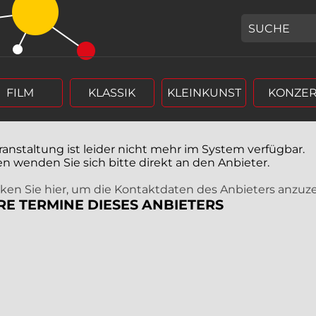
GEBEN SIE H
FILM
KLASSIK
KLEINKUNST
KONZER
ranstaltung ist leider nicht mehr im System verfügbar.
en wenden Sie sich bitte direkt an den Anbieter.
icken Sie hier, um die Kontaktdaten des Anbieters anzuz
RE TERMINE DIESES ANBIETERS
r (4 stellig),
rm Tag, Monat, Jahr (4 stellig),