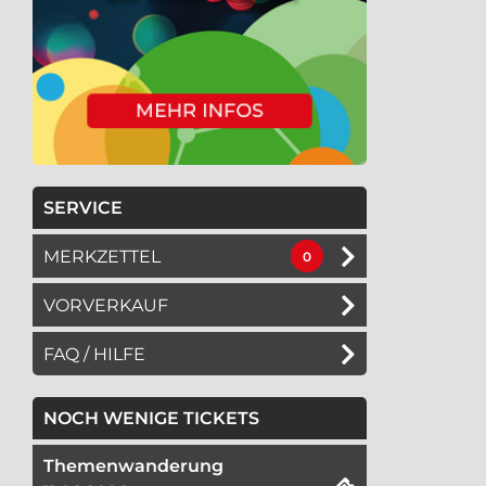
SERVICE
MERKZETTEL
0
VORVERKAUF
FAQ / HILFE
NOCH WENIGE TICKETS
Themenwanderung