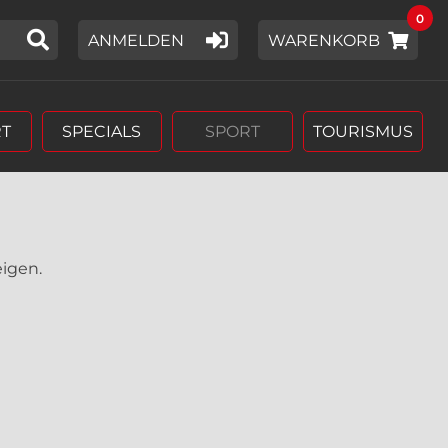
0
IER EIN SUCHWORT EIN,
ANMELDEN
WARENKORB
T
SPECIALS
SPORT
TOURISMUS
eigen.