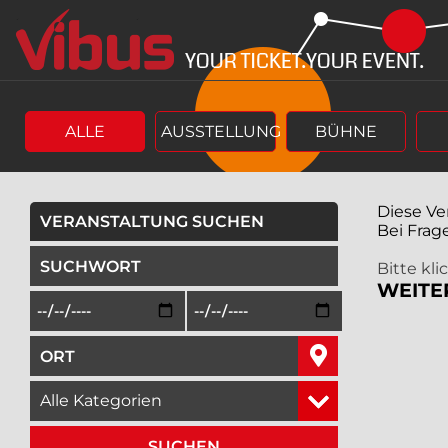
Springe
Springe
zum
zum
Hauptinhalt
Menü
ALLE
AUSSTELLUNG
BÜHNE
Diese Ve
VERANSTALTUNG SUCHEN
Bei Frag
geben Sie ein Suchwort ein,
Bitte kl
WEITE
Beginn des Suchzeitraums in der Form Tag, Monat, Jah
Ende des Suchzeitraums in der Fo
geben Sie den Ort ein, in dem Sie suchen wollen,
wählen Sie eine Veranstaltungskategorie aus,