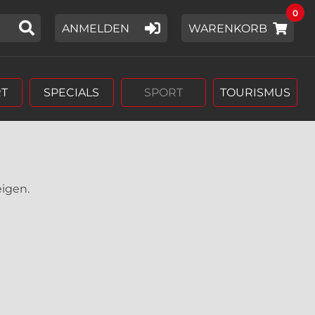
0
IER EIN SUCHWORT EIN,
ANMELDEN
WARENKORB
T
SPECIALS
SPORT
TOURISMUS
eigen.