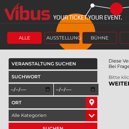
Springe
Springe
zum
zum
Hauptinhalt
Menü
ALLE
AUSSTELLUNG
BÜHNE
Diese Ve
VERANSTALTUNG SUCHEN
Bei Frag
geben Sie ein Suchwort ein,
Bitte kl
WEITE
Beginn des Suchzeitraums in der Form Tag, Monat, Jah
Ende des Suchzeitraums in der Fo
geben Sie den Ort ein, in dem Sie suchen wollen,
wählen Sie eine Veranstaltungskategorie aus,