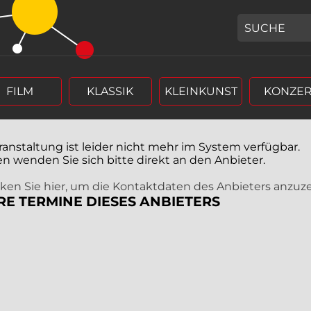
GEBEN SIE H
FILM
KLASSIK
KLEINKUNST
KONZER
ranstaltung ist leider nicht mehr im System verfügbar.
en wenden Sie sich bitte direkt an den Anbieter.
icken Sie hier, um die Kontaktdaten des Anbieters anzuz
RE TERMINE DIESES ANBIETERS
r (4 stellig),
rm Tag, Monat, Jahr (4 stellig),