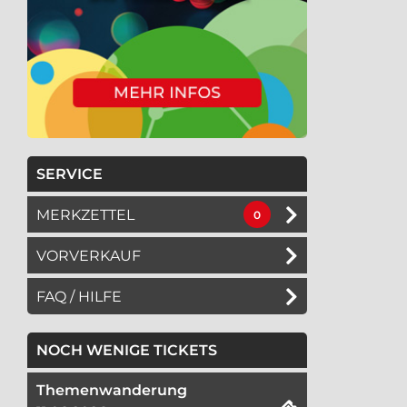
SERVICE
MERKZETTEL
0
VORVERKAUF
FAQ / HILFE
NOCH WENIGE TICKETS
Themenwanderung