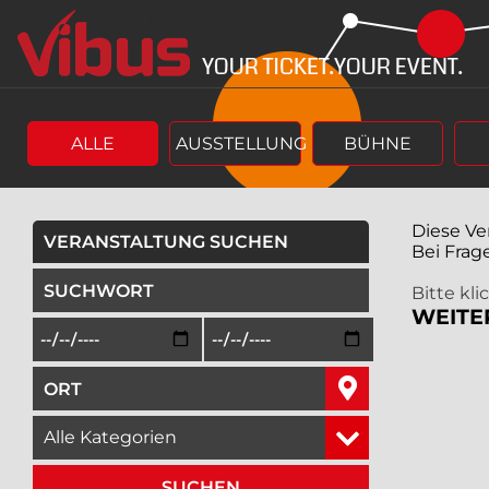
Springe
Springe
zum
zum
Hauptinhalt
Menü
ALLE
AUSSTELLUNG
BÜHNE
Diese Ve
VERANSTALTUNG SUCHEN
Bei Frag
geben Sie ein Suchwort ein,
Bitte kl
WEITE
Beginn des Suchzeitraums in der Form Tag, Monat, Jah
Ende des Suchzeitraums in der Fo
geben Sie den Ort ein, in dem Sie suchen wollen,
wählen Sie eine Veranstaltungskategorie aus,