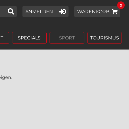
0
IER EIN SUCHWORT EIN,
ANMELDEN
WARENKORB
T
SPECIALS
SPORT
TOURISMUS
eigen.