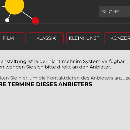
GEBEN SIE H
FILM
KLASSIK
KLEINKUNST
KONZER
ranstaltung ist leider nicht mehr im System verfügbar.
en wenden Sie sich bitte direkt an den Anbieter.
icken Sie hier, um die Kontaktdaten des Anbieters anzuz
RE TERMINE DIESES ANBIETERS
r (4 stellig),
rm Tag, Monat, Jahr (4 stellig),