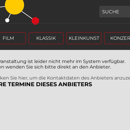
GEBEN SIE H
FILM
KLASSIK
KLEINKUNST
KONZER
ranstaltung ist leider nicht mehr im System verfügbar.
en wenden Sie sich bitte direkt an den Anbieter.
icken Sie hier, um die Kontaktdaten des Anbieters anzuz
RE TERMINE DIESES ANBIETERS
r (4 stellig),
rm Tag, Monat, Jahr (4 stellig),