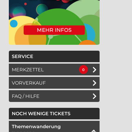
SERVICE
MERKZETTEL
0
VORVERKAUF
FAQ / HILFE
NOCH WENIGE TICKETS
Themenwanderung