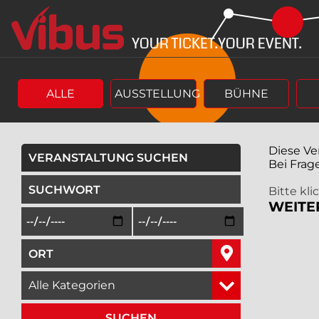
Springe
Springe
zum
zum
Hauptinhalt
Menü
ALLE
AUSSTELLUNG
BÜHNE
Diese Ve
VERANSTALTUNG SUCHEN
Bei Frag
geben Sie ein Suchwort ein,
Bitte kl
WEITE
Beginn des Suchzeitraums in der Form Tag, Monat, Jah
Ende des Suchzeitraums in der Fo
geben Sie den Ort ein, in dem Sie suchen wollen,
wählen Sie eine Veranstaltungskategorie aus,