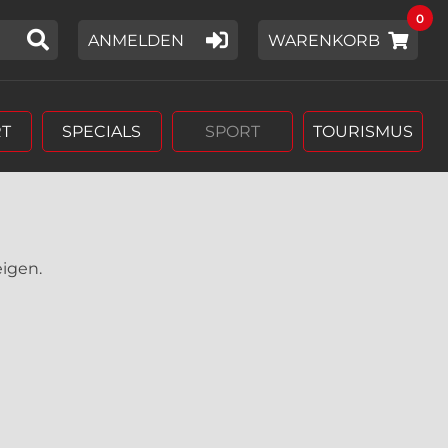
0
IER EIN SUCHWORT EIN,
ANMELDEN
WARENKORB
T
SPECIALS
SPORT
TOURISMUS
eigen.