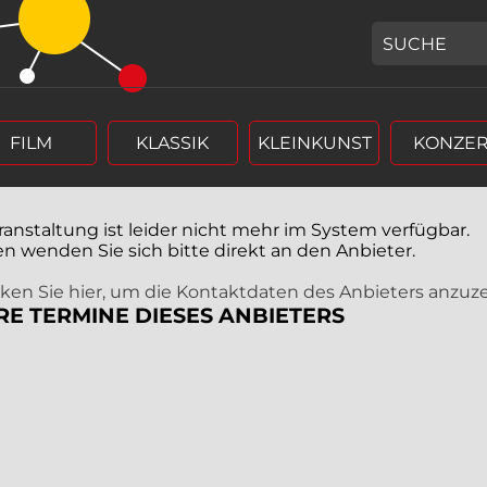
GEBEN SIE H
FILM
KLASSIK
KLEINKUNST
KONZER
ranstaltung ist leider nicht mehr im System verfügbar.
en wenden Sie sich bitte direkt an den Anbieter.
icken Sie hier, um die Kontaktdaten des Anbieters anzuz
RE TERMINE DIESES ANBIETERS
r (4 stellig),
rm Tag, Monat, Jahr (4 stellig),