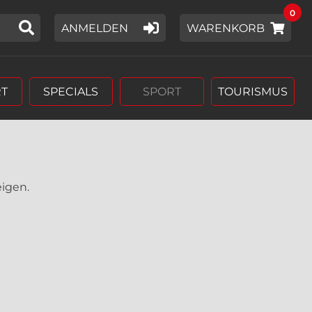
0
IER EIN SUCHWORT EIN,
ANMELDEN
WARENKORB
T
SPECIALS
SPORT
TOURISMUS
eigen.