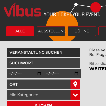
Springe
Springe
zum
zum
Hauptinhalt
Menü
ALLE
AUSSTELLUNG
BÜHNE
Diese Ve
VERANSTALTUNG SUCHEN
Bei Frag
geben Sie ein Suchwort ein,
Bitte kl
WEITE
Beginn des Suchzeitraums in der Form Tag, Monat, Jah
Ende des Suchzeitraums in der Fo
geben Sie den Ort ein, in dem Sie suchen wollen,
wählen Sie eine Veranstaltungskategorie aus,