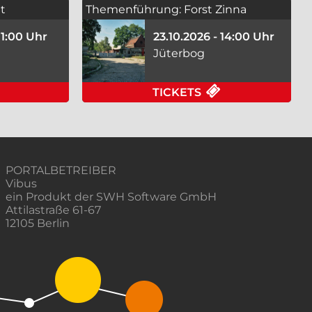
t
Themenführung: Forst Zinna
 11:00 Uhr
23.10.2026 - 14:00 Uhr
Jüterbog
0.2026 IN JÜTERBOG
FÜR IN 80 TAKTEN UM DIE WELT AM 18.10.2026 IN JÜ
FÜR THEMENFÜH
TICKETS
PORTALBETREIBER
Vibus
ein Produkt der SWH Software GmbH
Attilastraße 61-67
12105 Berlin