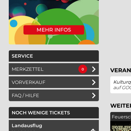
SERVICE
MERKZETTEL
VERAN
0
Kulturq
VORVERKAUF
auf GO
FAQ / HILFE
WEITE
NOCH WENIGE TICKETS
Feuersc
Landausflug