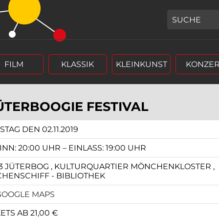
GEBEN SIE H
FILM
KLASSIK
KLEINKUNST
KONZER
JÜTERBOOGIE FESTIVAL
TAG DEN 02.11.2019
r (4 stellig),
rm Tag, Monat, Jahr (4 stellig),
NN: 20:00 UHR – EINLASS: 19:00 UHR
13 JÜTERBOG , KULTURQUARTIER MÖNCHENKLOSTER ,
CHENSCHIFF - BIBLIOTHEK
GOOGLE MAPS
ETS AB 21,00 €