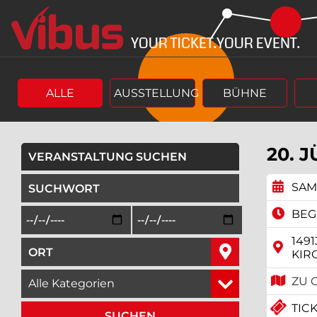
Springe
Springe
zum
zum
Hauptinhalt
Menü
ALLE
AUSSTELLUNG
BÜHNE
20. 
VERANSTALTUNG SUCHEN
geben Sie ein Suchwort ein,
SAMS
Beginn des Suchzeitraums in der Form Tag, Monat, Jah
Ende des Suchzeitraums in der Fo
BEGI
149
geben Sie den Ort ein, in dem Sie suchen wollen,
KIR
wählen Sie eine Veranstaltungskategorie aus,
ZU 
TICK