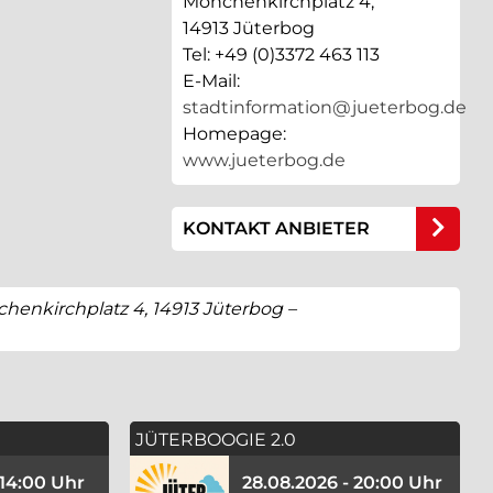
Mönchenkirchplatz 4,
14913 Jüterbog
Tel: +49 (0)3372 463 113
E-Mail:
stadtinformation@jueterbog.de
Homepage:
www.jueterbog.de
KONTAKT ANBIETER
chenkirchplatz 4, 14913 Jüterbog –
JÜTERBOOGIE 2.0
 14:00 Uhr
28.08.2026 - 20:00 Uhr