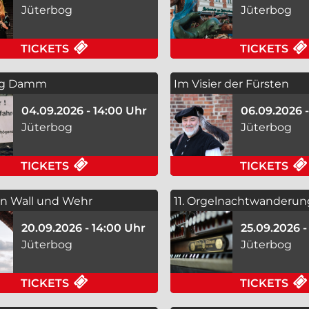
Jüterbog
Jüterbog
FÜR FEUERSCHALENKONZERT AM 08.0
TICKETS
TICKETS
og Damm
Im Visier der Fürsten
04.09.2026 - 14:00 Uhr
06.09.2026 
Jüterbog
Jüterbog
FÜR JÜTERBOG DAMM AM 04.09.2026 
TICKETS
TICKETS
n Wall und Wehr
11. Orgelnachtwanderun
20.09.2026 - 14:00 Uhr
25.09.2026 -
Jüterbog
Jüterbog
FÜR ZWISCHEN WALL UND WEHR AM 2
TICKETS
TICKETS