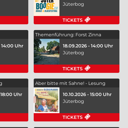
Jüterbog
8.2026 IN JÜTERBOG
FÜR SAGENHAFTES JÜTERBOG AM 16.08.2026 IN JÜT
FÜR JÜTERBOOG
TICKETS
Themenführung: Forst Zinna
- 14:00 Uhr
18.09.2026 - 14:00 Uhr
Jüterbog
IN JÜTERBOG
FÜR IM VISIER DER FÜRSTEN AM 06.09.2026 IN JÜTE
FÜR THEMENFÜH
TICKETS
g
Aber bitte mit Sahne! - Lesung
 18:00 Uhr
10.10.2026 - 15:00 Uhr
Jüterbog
0.09.2026 IN JÜTERBOG
FÜR 11. ORGELNACHTWANDERUNG AM 25.09.2026 IN
FÜR ABER BITTE
TICKETS