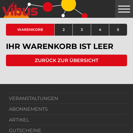
Springe
zum
Hauptinhalt
WARENKORB
2
3
4
5
IHR WARENKORB IST LEER
ZURÜCK ZUR ÜBERSICHT
VERANSTALTUNGEN
ABONNEMENTS
ARTIKEL
GUTSCHEINE