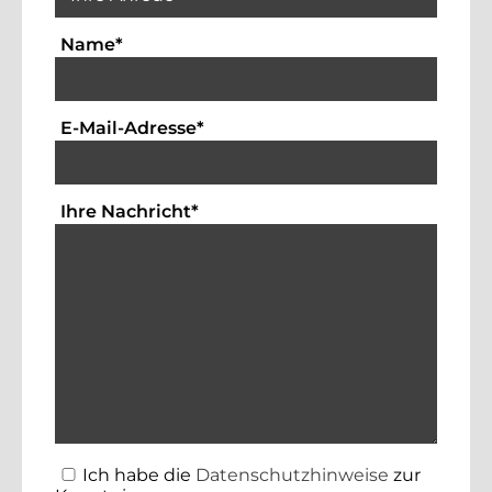
Textfeld für die Eingabe Ihres Namens. Die
Name
*
Textfeld für die Eingabe der Emai
E-Mail-Adresse
*
Bitte geben Sie hier Ihre Anfrag
Ihre Nachricht
*
Ich habe die
Datenschutzhinweise
zur