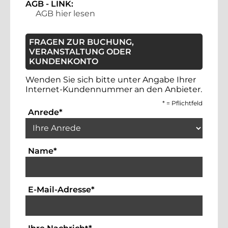
AGB - LINK:
AGB hier lesen
FRAGEN ZUR BUCHUNG,
VERANSTALTUNG ODER
KUNDENKONTO
Wenden Sie sich bitte unter Angabe Ihrer
Internet-Kundennummer an den Anbieter.
*
= Pflichtfeld
Auswahlbox für die Anrede. Dies ist ein 
Anrede
*
Textfeld für die Eingabe Ihres Namens. Die
Name
*
Textfeld für die Eingabe der Emai
E-Mail-Adresse
*
Bitte geben Sie hier Ihre Anfrag