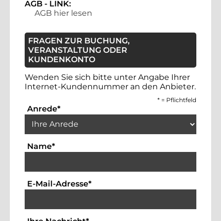
AGB - LINK:
AGB hier lesen
FRAGEN ZUR BUCHUNG,
VERANSTALTUNG ODER
KUNDENKONTO
Wenden Sie sich bitte unter Angabe Ihrer
Internet-Kundennummer an den Anbieter.
*
= Pflichtfeld
Auswahlbox für die Anrede. Dies ist ein 
Anrede
*
Textfeld für die Eingabe Ihres Namens. Die
Name
*
Textfeld für die Eingabe der Emai
E-Mail-Adresse
*
Bitte geben Sie hier Ihre Anfrag