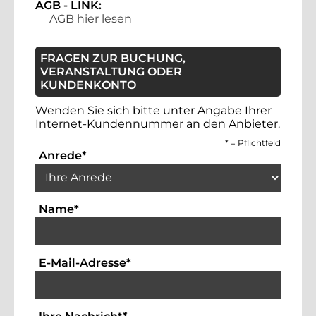
AGB - LINK:
AGB hier lesen
FRAGEN ZUR BUCHUNG,
VERANSTALTUNG ODER
KUNDENKONTO
Wenden Sie sich bitte unter Angabe Ihrer
Internet-Kundennummer an den Anbieter.
*
= Pflichtfeld
Auswahlbox für die Anrede. Dies ist ein 
Anrede
*
Textfeld für die Eingabe Ihres Namens. Die
Name
*
Textfeld für die Eingabe der Emai
E-Mail-Adresse
*
Bitte geben Sie hier Ihre Anfrag