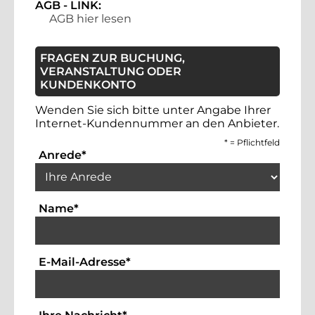
AGB - LINK:
AGB hier lesen
FRAGEN ZUR BUCHUNG,
VERANSTALTUNG ODER
KUNDENKONTO
Wenden Sie sich bitte unter Angabe Ihrer
Internet-Kundennummer an den Anbieter.
*
= Pflichtfeld
Auswahlbox für die Anrede. Dies ist ein 
Anrede
*
Textfeld für die Eingabe Ihres Namens. Die
Name
*
Textfeld für die Eingabe der Emai
E-Mail-Adresse
*
Bitte geben Sie hier Ihre Anfrag