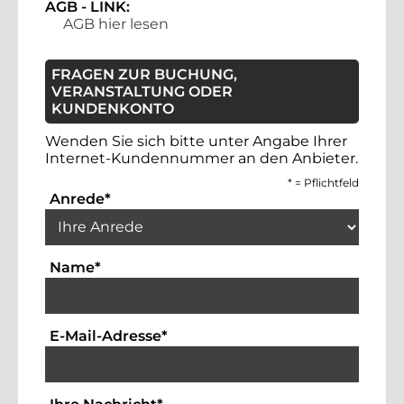
AGB - LINK:
AGB hier lesen
FRAGEN ZUR BUCHUNG,
VERANSTALTUNG ODER
KUNDENKONTO
Wenden Sie sich bitte unter Angabe Ihrer
Internet-Kundennummer an den Anbieter.
*
= Pflichtfeld
Auswahlbox für die Anrede. Dies ist ein 
Anrede
*
Textfeld für die Eingabe Ihres Namens. Die
Name
*
Textfeld für die Eingabe der Emai
E-Mail-Adresse
*
Bitte geben Sie hier Ihre Anfrag