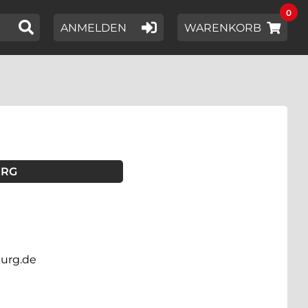
0
IER EIN SUCHWORT EIN,
ANMELDEN
WARENKORB
URG
urg.de