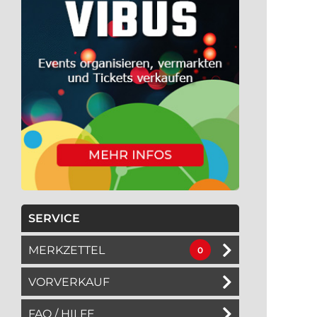
SERVICE
MERKZETTEL
0
VORVERKAUF
FAQ / HILFE