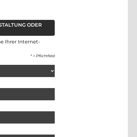
STALTUNG ODER
 Ihrer Internet-
*
= Pflichtfeld
. Dies ist ein Pflichtfeld.
res Namens. Dies ist ein Pflichtfeld.
ingabe der Email-Adresse. Dies ist ein Pflichtfeld.
er Ihre Anfrage ein, die Sie per E-Mail an den Anbieter