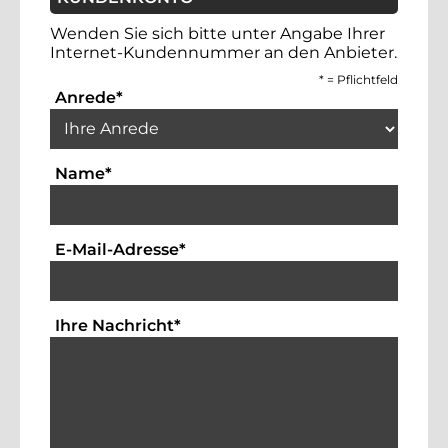
Wenden Sie sich bitte unter Angabe Ihrer
Internet-Kundennummer an den Anbieter.
*
= Pflichtfeld
Auswahlbox für die Anrede. Dies ist ein 
Anrede
*
Textfeld für die Eingabe Ihres Namens. Die
Name
*
Textfeld für die Eingabe der Emai
E-Mail-Adresse
*
Bitte geben Sie hier Ihre Anfrag
Ihre Nachricht
*