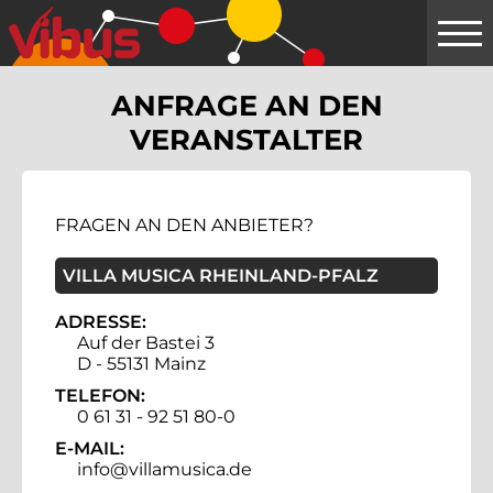
Springe
zum
Hauptinhalt
ANFRAGE AN DEN
VERANSTALTER
FRAGEN AN DEN ANBIETER?
VILLA MUSICA RHEINLAND-PFALZ
ADRESSE:
Auf der Bastei 3
D - 55131 Mainz
TELEFON:
0 61 31 - 92 51 80-0
E-MAIL:
info@villamusica.de