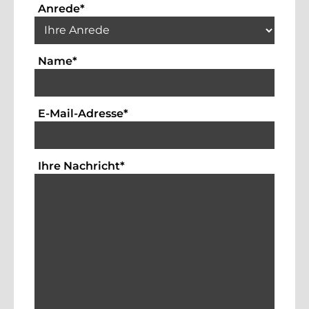
Auswahlbox für die Anrede. Dies ist ein 
Anrede
*
Textfeld für die Eingabe Ihres Namens. Die
Name
*
Textfeld für die Eingabe der Emai
E-Mail-Adresse
*
Bitte geben Sie hier Ihre Anfrag
Ihre Nachricht
*