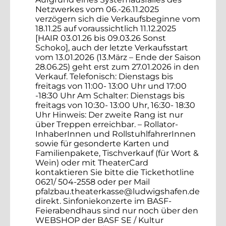
Netzwerkes vom 06.-26.11.2025
verzögern sich die Verkaufsbeginne vom
18.11.25 auf voraussichtlich 11.12.2025
[HAIR 03.01.26 bis 09.03.26 Sonst
Schoko], auch der letzte Verkaufsstart
vom 13.01.2026 (13.März – Ende der Saison
28.06.25) geht erst zum 27.01.2026 in den
Verkauf. Telefonisch: Dienstags bis
freitags von 11:00- 13:00 Uhr und 17:00
-18:30 Uhr Am Schalter: Dienstags bis
freitags von 10:30- 13:00 Uhr, 16:30- 18:30
Uhr Hinweis: Der zweite Rang ist nur
über Treppen erreichbar. – Rollator-
InhaberInnen und RollstuhlfahrerInnen
sowie für gesonderte Karten und
Familienpakete, Tischverkauf (für Wort &
Wein) oder mit TheaterCard
kontaktieren Sie bitte die Tickethotline
0621/ 504-2558 oder per Mail
pfalzbau.theaterkasse@ludwigshafen.de
direkt. Sinfoniekonzerte im BASF-
Feierabendhaus sind nur noch über den
WEBSHOP der BASF SE / Kultur