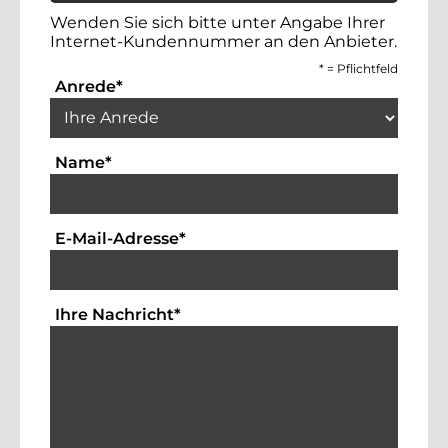
Wenden Sie sich bitte unter Angabe Ihrer
Internet-Kundennummer an den Anbieter.
*
= Pflichtfeld
Auswahlbox für die Anrede. Dies ist ein 
Anrede
*
Textfeld für die Eingabe Ihres Namens. Die
Name
*
Textfeld für die Eingabe der Emai
E-Mail-Adresse
*
Bitte geben Sie hier Ihre Anfrag
Ihre Nachricht
*