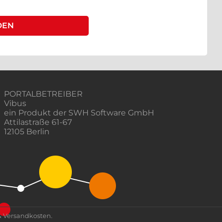
PORTALBETREIBER
Vibus
ein Produkt der SWH Software GmbH
Attilastraße 61-67
12105 Berlin
& Versandkosten.