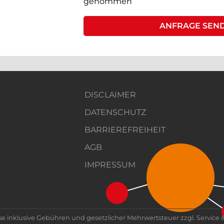
genommen
DISCLAIMER
DATENSCHUTZ
BARRIEREFREIHEIT
AGB
IMPRESSUM
se inklusive Gebühren und gesetzlicher Mehrwertsteuer zzgl. Service 