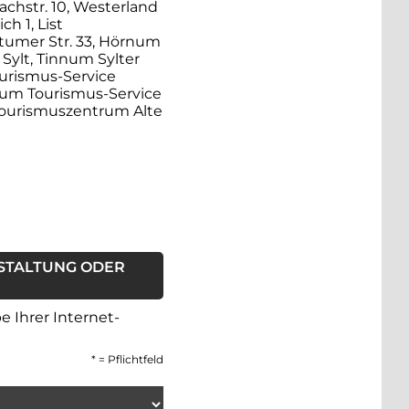
hstr. 10, Westerland
h 1, List
tumer Str. 33, Hörnum
 Sylt, Tinnum Sylter
ourismus-Service
num Tourismus-Service
Tourismuszentrum Alte
STALTUNG ODER
 Ihrer Internet-
*
= Pflichtfeld
. Dies ist ein Pflichtfeld.