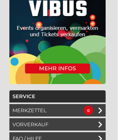
SERVICE
MERKZETTEL
0
VORVERKAUF
FAQ / HILFE