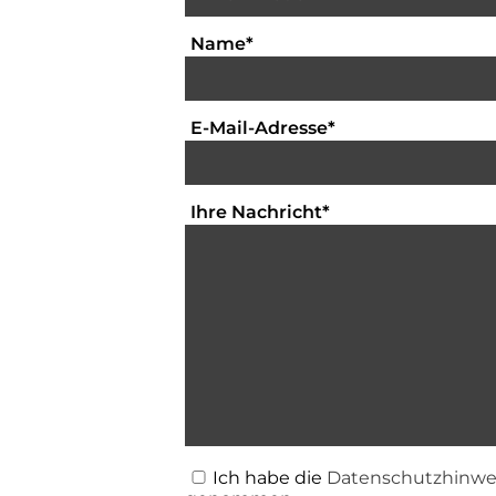
Textfeld für die Eingabe Ih
Name
*
Textfeld für die E
E-Mail-Adresse
*
Bitte geben Sie hi
Ihre Nachricht
*
Ich habe die
Datenschutzhinwe