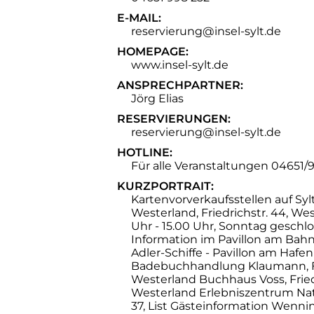
E-MAIL:
reservierung@insel-sylt.de
HOMEPAGE:
www.insel-sylt.de
ANSPRECHPARTNER:
Jörg Elias
RESERVIERUNGEN:
reservierung@insel-sylt.de
HOTLINE:
Für alle Veranstaltungen 04651
KURZPORTRAIT:
Kartenvorverkaufsstellen auf Syl
Westerland, Friedrichstr. 44, Wes
Uhr - 15.00 Uhr, Sonntag geschlo
Information im Pavillon am Bah
Adler-Schiffe - Pavillon am Hafen
Badebuchhandlung Klaumann, Fr
Westerland Buchhaus Voss, Fried
Westerland Erlebniszentrum Nat
37, List Gästeinformation Wennin