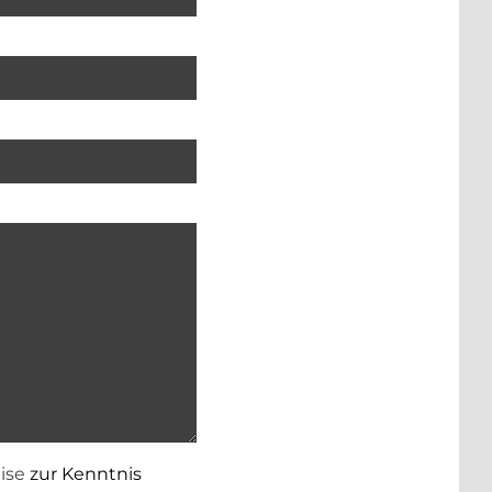
res Namens. Dies ist ein Pflichtfeld.
ingabe der Email-Adresse. Dies ist ein Pflichtfeld.
er Ihre Anfrage ein, die Sie per E-Mail an den Anbieter
ise
zur Kenntnis