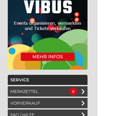
SERVICE
MERKZETTEL
0
VORVERKAUF
FAQ / HILFE