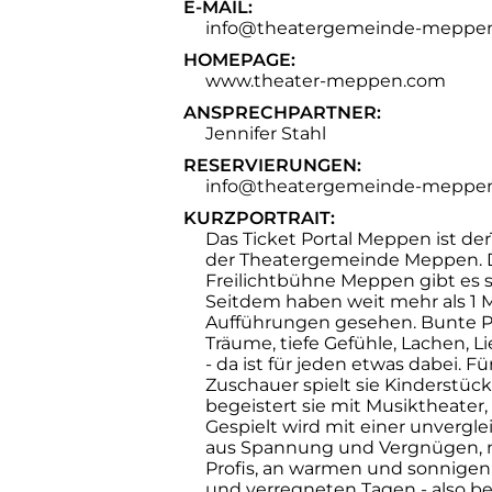
E-MAIL:
info@theatergemeinde-meppe
HOMEPAGE:
www.theater-meppen.com
ANSPRECHPARTNER:
Jennifer Stahl
RESERVIERUNGEN:
info@theatergemeinde-meppe
KURZPORTRAIT:
Das Ticket Portal Meppen ist der
der Theatergemeinde Meppen. 
Freilichtbühne Meppen gibt es s
Seitdem haben weit mehr als 1 M
Aufführungen gesehen. Bunte Pha
Träume, tiefe Gefühle, Lachen, 
- da ist für jeden etwas dabei. F
Zuschauer spielt sie Kinderstück
begeistert sie mit Musiktheater,
Gespielt wird mit einer unvergl
aus Spannung und Vergnügen, 
Profis, an warmen und sonnigen,
und verregneten Tagen - also bei