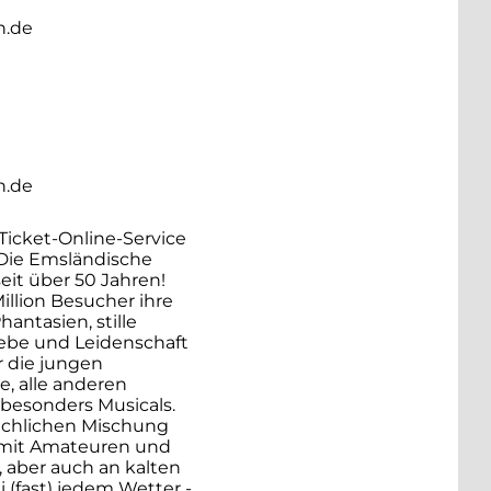
n.de
n.de
Ticket-Online-Service
Die Emsländische
eit über 50 Jahren!
illion Besucher ihre
ntasien, stille
Liebe und Leidenschaft
ür die jungen
e, alle anderen
 besonders Musicals.
eichlichen Mischung
mit Amateuren und
 aber auch an kalten
 (fast) jedem Wetter -