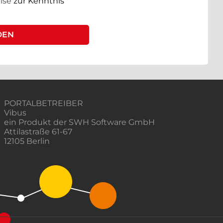
ise
zur Kenntnis
PORTALBETREIBER
Vibus
ein Produkt der SWH Software GmbH
Attilastraße 61-67
12105 Berlin