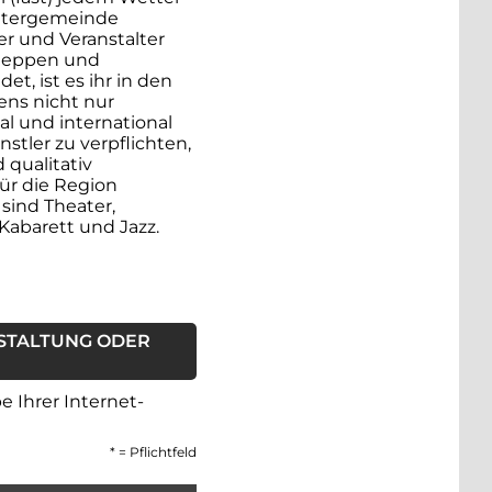
eatergemeinde
er und Veranstalter
 Meppen und
t, ist es ihr in den
ens nicht nur
l und international
tler zu verpflichten,
 qualitativ
ür die Region
sind Theater,
 Kabarett und Jazz.
STALTUNG ODER
 Ihrer Internet-
*
= Pflichtfeld
. Dies ist ein Pflichtfeld.