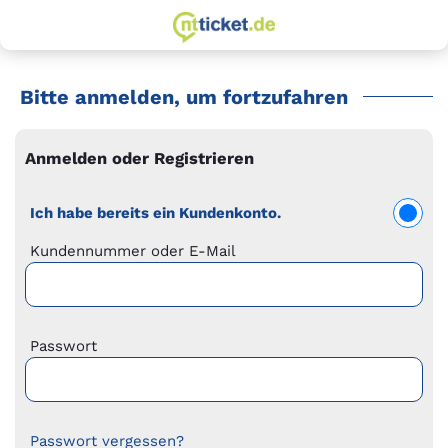
zur Startseite
Springe
Springe
zum
zur
Hauptinhalt
Hauptnavigation
Bitte anmelden, um fortzufahren
Bitte anmelden, um fortzufahren
Anmelden oder Registrieren
Ich habe bereits ein Kundenkonto.
Zur Anmeldung geben Sie Ihre Kundennummer oder Ihre E-
Kundennummer oder E-Mail
Passwort
Passwort vergessen?