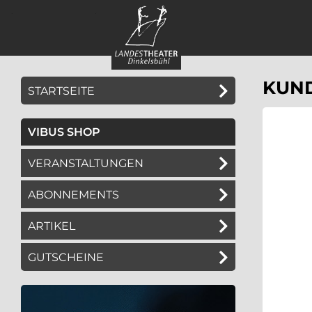
Springe
Springe
zum
zum
Hauptinhalt
Menü
KUN
KUN
STARTSEITE
VIBUS SHOP
VERANSTALTUNGEN
ABONNEMENTS
ARTIKEL
GUTSCHEINE