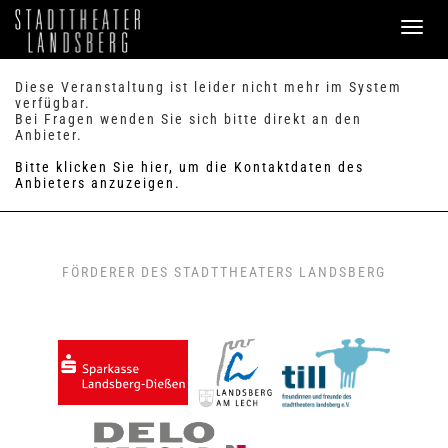
PROGRAMM
Diese Veranstaltung ist leider nicht mehr im System
verfügbar.
Bei Fragen wenden Sie sich bitte direkt an den
SERVICE
Anbieter.
Verkauf
Bitte klicken Sie hier, um die Kontaktdaten des
Preise & Sitzplan
Anbieters anzuzeigen.
Abonnements
Handicap
Merkzettel
0
FAQ / Hilfe
FÖRDERER DES STADTTHEATERS LANDSBERG
KONTAKT
Theaterbüro / Mitarbeiter
Anfahrt & Parken
Einmietung
ANMELDEN
WARENKORB
0