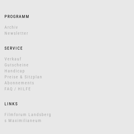
PROGRAMM
Archiv
Newsletter
SERVICE
Verkauf
Gutscheine
Handicap
Preise & Sitzplan
Abonnements
FAQ / HILFE
LINKS
Filmforum Landsberg
s Maximilianeum