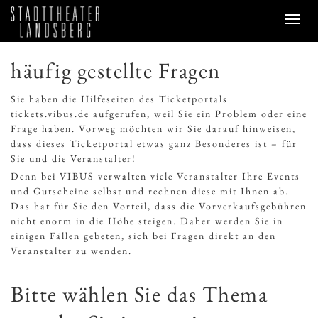
PROGRAMM
häufig gestellte Fragen
SERVICE
Sie haben die Hilfeseiten des Ticketportals
Verkauf
tickets.vibus.de aufgerufen, weil Sie ein Problem oder eine
Preise & Sitzplan
Frage haben. Vorweg möchten wir Sie darauf hinweisen,
Abonnements
dass dieses Ticketportal etwas ganz Besonderes ist – für
Handicap
Sie und die Veranstalter!
Merkzettel
0
Denn bei VIBUS verwalten viele Veranstalter Ihre Events
FAQ / Hilfe
und Gutscheine selbst und rechnen diese mit Ihnen ab.
KONTAKT
Das hat für Sie den Vorteil, dass die Vorverkaufsgebühren
nicht enorm in die Höhe steigen. Daher werden Sie in
Theaterbüro / Mitarbeiter
einigen Fällen gebeten, sich bei Fragen direkt an den
Anfahrt & Parken
Veranstalter zu wenden.
Einmietung
ANMELDEN
Bitte wählen Sie das Thema
WARENKORB
0