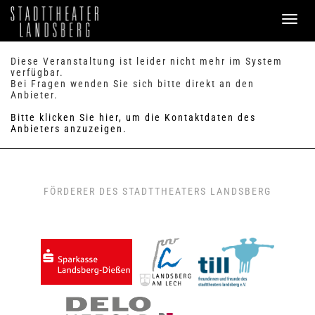
PROGRAMM
Diese Veranstaltung ist leider nicht mehr im System
verfügbar.
Bei Fragen wenden Sie sich bitte direkt an den
SERVICE
Anbieter.
Verkauf
Bitte klicken Sie hier, um die Kontaktdaten des
Preise & Sitzplan
Anbieters anzuzeigen.
Abonnements
Handicap
Merkzettel
0
FAQ / Hilfe
FÖRDERER DES STADTTHEATERS LANDSBERG
KONTAKT
Theaterbüro / Mitarbeiter
Anfahrt & Parken
Einmietung
ANMELDEN
WARENKORB
0