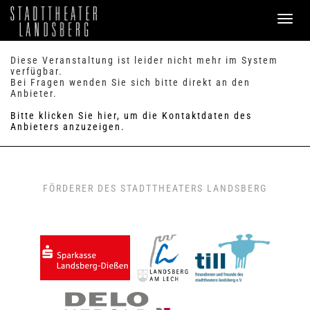
PROGRAMM
Diese Veranstaltung ist leider nicht mehr im System
verfügbar.
Bei Fragen wenden Sie sich bitte direkt an den
SERVICE
Anbieter.
Verkauf
Bitte klicken Sie hier, um die Kontaktdaten des
Preise & Sitzplan
Anbieters anzuzeigen.
Abonnements
Handicap
Merkzettel
0
FAQ / Hilfe
FÖRDERER DES STADTTHEATERS LANDSBERG
KONTAKT
Theaterbüro / Mitarbeiter
Anfahrt & Parken
Einmietung
ANMELDEN
WARENKORB
0