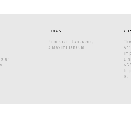
LINKS
KO
Filmforum Landsberg
The
s Maximilianeum
Anf
Imp
zplan
Ein
s
AG
Im
Dat