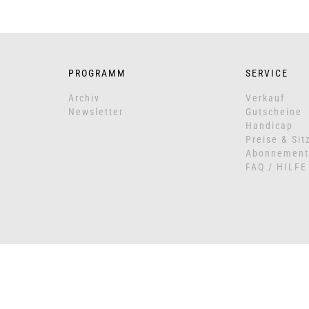
PROGRAMM
SERVICE
Archiv
Verkauf
Newsletter
Gutscheine
Handicap
Preise & Sit
Abonnement
FAQ / HILFE