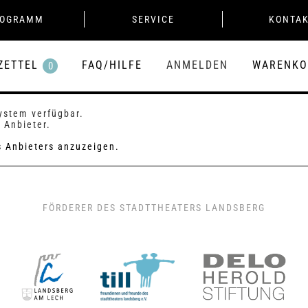
ROGRAMM
SERVICE
KONTA
ZETTEL
FAQ/HILFE
ANMELDEN
WARENKO
0
System verfügbar.
 Anbieter.
es Anbieters anzuzeigen.
FÖRDERER DES STADTTHEATERS LANDSBERG