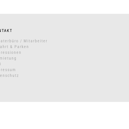
NTAKT
aterbüro / Mitarbeiter
ahrt & Parken
ressionen
mietung
B
pressum
enschutz