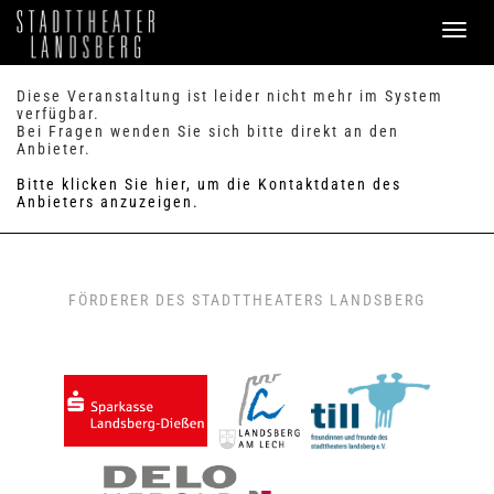
PROGRAMM
Diese Veranstaltung ist leider nicht mehr im System
verfügbar.
Bei Fragen wenden Sie sich bitte direkt an den
SERVICE
Anbieter.
Verkauf
Bitte klicken Sie hier, um die Kontaktdaten des
Preise & Sitzplan
Anbieters anzuzeigen.
Abonnements
Handicap
Merkzettel
0
FAQ / Hilfe
FÖRDERER DES STADTTHEATERS LANDSBERG
KONTAKT
Theaterbüro / Mitarbeiter
Anfahrt & Parken
Einmietung
ANMELDEN
WARENKORB
0