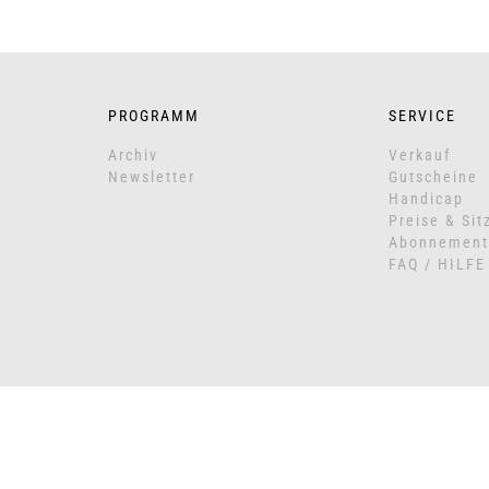
PROGRAMM
SERVICE
Archiv
Verkauf
Newsletter
Gutscheine
Handicap
Preise & Sit
Abonnement
FAQ / HILFE