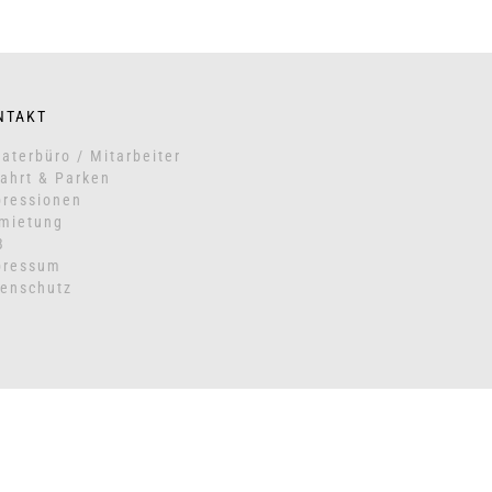
NTAKT
aterbüro / Mitarbeiter
ahrt & Parken
ressionen
mietung
B
pressum
enschutz