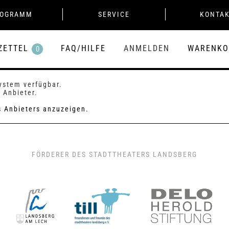
ROGRAMM
SERVICE
KONTA
ZETTEL
FAQ/HILFE
ANMELDEN
WARENKO
0
System verfügbar.
 Anbieter.
es Anbieters anzuzeigen.
FÖRDERER DES STADTTHEATERS LANDSBERG