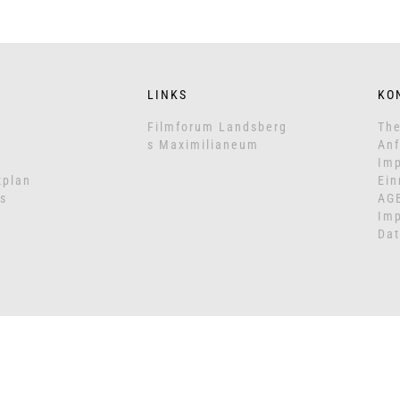
LINKS
KO
Filmforum Landsberg
The
s Maximilianeum
Anf
Imp
zplan
Ein
s
AG
Im
Dat