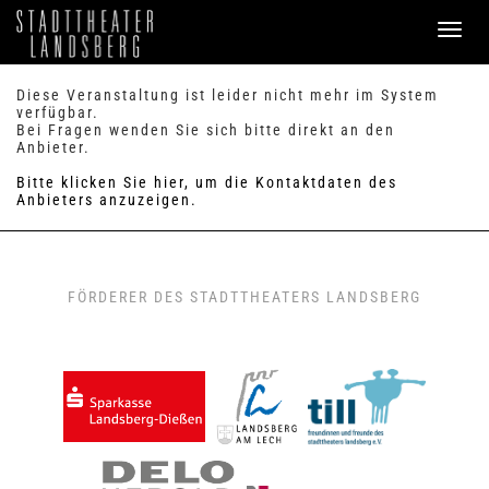
PROGRAMM
Diese Veranstaltung ist leider nicht mehr im System
verfügbar.
Bei Fragen wenden Sie sich bitte direkt an den
SERVICE
Anbieter.
Verkauf
Bitte klicken Sie hier, um die Kontaktdaten des
Preise & Sitzplan
Anbieters anzuzeigen.
Abonnements
Handicap
Merkzettel
0
FAQ / Hilfe
FÖRDERER DES STADTTHEATERS LANDSBERG
KONTAKT
Theaterbüro / Mitarbeiter
Anfahrt & Parken
Einmietung
ANMELDEN
WARENKORB
0