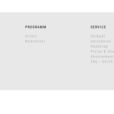
PROGRAMM
SERVICE
Archiv
Verkauf
Newsletter
Gutscheine
Handicap
Preise & Sit
Abonnement
FAQ / HILFE