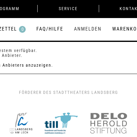
ROGRAMM
SERVICE
KONTA
ZETTEL
FAQ/HILFE
ANMELDEN
WARENKO
0
System verfügbar.
 Anbieter.
es Anbieters anzuzeigen.
FÖRDERER DES STADTTHEATERS LANDSBERG