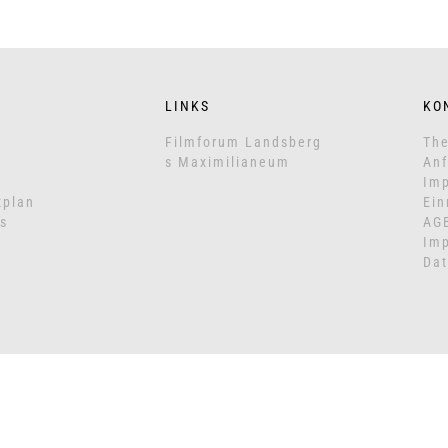
LINKS
KO
Filmforum Landsberg
The
s Maximilianeum
Anf
Imp
zplan
Ein
s
AG
Im
Dat