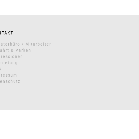
NTAKT
aterbüro / Mitarbeiter
ahrt & Parken
ressionen
mietung
B
pressum
enschutz