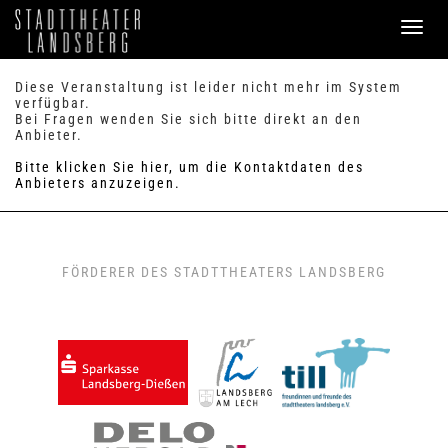
PROGRAMM
Diese Veranstaltung ist leider nicht mehr im System
verfügbar.
Bei Fragen wenden Sie sich bitte direkt an den
SERVICE
Anbieter.
Verkauf
Bitte klicken Sie hier, um die Kontaktdaten des
Preise & Sitzplan
Anbieters anzuzeigen.
Abonnements
Handicap
Merkzettel
0
FAQ / Hilfe
FÖRDERER DES STADTTHEATERS LANDSBERG
KONTAKT
Theaterbüro / Mitarbeiter
Anfahrt & Parken
Einmietung
ANMELDEN
WARENKORB
0