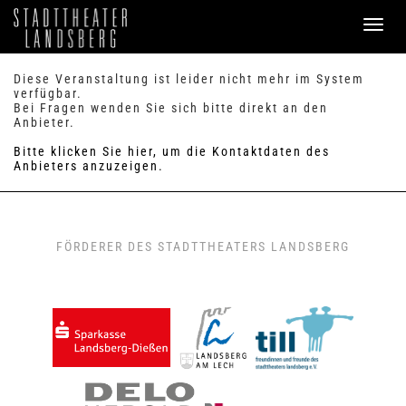
PROGRAMM
Diese Veranstaltung ist leider nicht mehr im System
verfügbar.
Bei Fragen wenden Sie sich bitte direkt an den
SERVICE
Anbieter.
Verkauf
Bitte klicken Sie hier, um die Kontaktdaten des
Preise & Sitzplan
Anbieters anzuzeigen.
Abonnements
Handicap
Merkzettel
0
FAQ / Hilfe
FÖRDERER DES STADTTHEATERS LANDSBERG
KONTAKT
Theaterbüro / Mitarbeiter
Anfahrt & Parken
Einmietung
ANMELDEN
WARENKORB
0