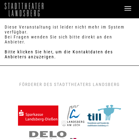
PROGRAMM
Diese Veranstaltung ist leider nicht mehr im System
verfügbar.
Bei Fragen wenden Sie sich bitte direkt an den
SERVICE
Anbieter.
Verkauf
Bitte klicken Sie hier, um die Kontaktdaten des
Preise & Sitzplan
Anbieters anzuzeigen.
Abonnements
Handicap
Merkzettel
0
FAQ / Hilfe
FÖRDERER DES STADTTHEATERS LANDSBERG
KONTAKT
Theaterbüro / Mitarbeiter
Anfahrt & Parken
Einmietung
ANMELDEN
WARENKORB
0