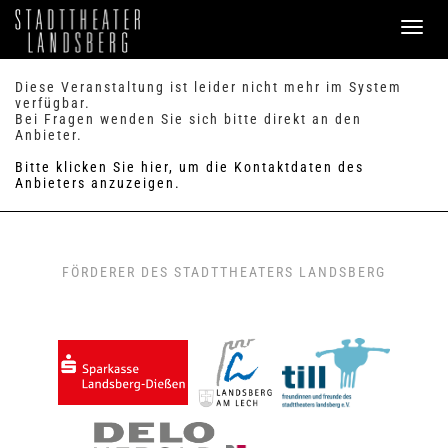
PROGRAMM
Diese Veranstaltung ist leider nicht mehr im System
verfügbar.
Bei Fragen wenden Sie sich bitte direkt an den
SERVICE
Anbieter.
Verkauf
Bitte klicken Sie hier, um die Kontaktdaten des
Preise & Sitzplan
Anbieters anzuzeigen.
Abonnements
Handicap
Merkzettel
0
FAQ / Hilfe
FÖRDERER DES STADTTHEATERS LANDSBERG
KONTAKT
Theaterbüro / Mitarbeiter
Anfahrt & Parken
Einmietung
ANMELDEN
WARENKORB
0