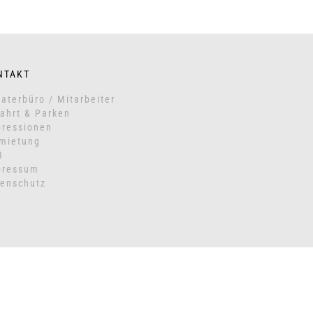
NTAKT
aterbüro / Mitarbeiter
ahrt & Parken
ressionen
mietung
B
pressum
enschutz