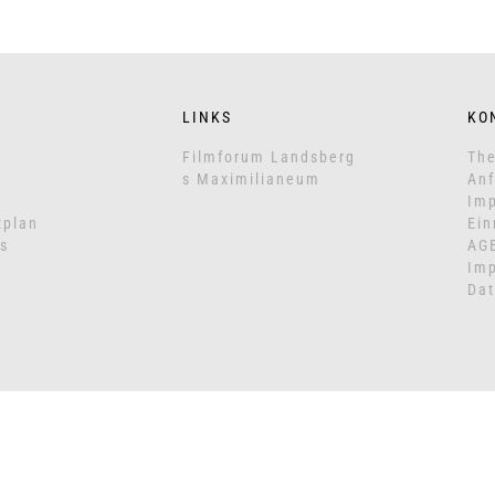
LINKS
KO
Filmforum Landsberg
The
s Maximilianeum
Anf
Imp
zplan
Ein
s
AG
Im
Dat