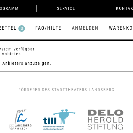
ROGRAMM
SERVICE
KONTA
ZETTEL
FAQ/HILFE
ANMELDEN
WARENKO
0
System verfügbar.
 Anbieter.
es Anbieters anzuzeigen.
FÖRDERER DES STADTTHEATERS LANDSBERG