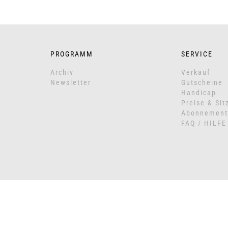
PROGRAMM
SERVICE
Archiv
Verkauf
Newsletter
Gutscheine
Handicap
Preise & Sit
Abonnement
FAQ / HILFE