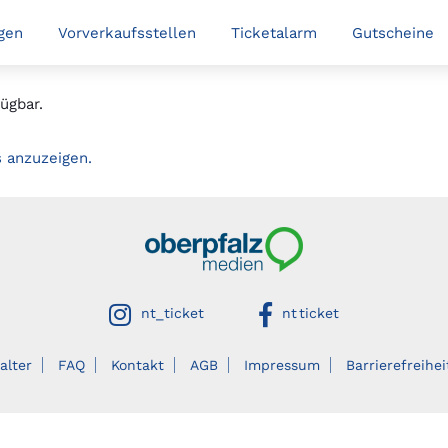
gen
Vorverkaufsstellen
Ticketalarm
Gutscheine
ügbar.
s anzuzeigen.
Oberpfalzmedien
auf instagram
auf facebook
nt_ticket
nt ticket
alter
FAQ
Kontakt
AGB
Impressum
Barrierefreihei