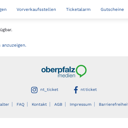
gen
Vorverkaufsstellen
Ticketalarm
Gutscheine
ügbar.
s anzuzeigen.
Oberpfalzmedien
auf instagram
auf facebook
nt_ticket
nt ticket
alter
FAQ
Kontakt
AGB
Impressum
Barrierefreihei