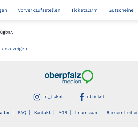
gen
Vorverkaufsstellen
Ticketalarm
Gutscheine
ügbar.
s anzuzeigen.
Oberpfalzmedien
auf instagram
auf facebook
nt_ticket
nt ticket
alter
FAQ
Kontakt
AGB
Impressum
Barrierefreihei