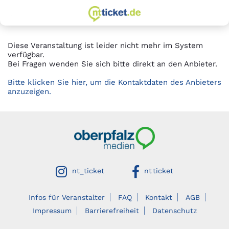
zur Startseite
Springe
Springe
zum
zur
Hauptinhalt
Hauptnavigation
Diese Veranstaltung ist leider nicht mehr im System
verfügbar.
Bei Fragen wenden Sie sich bitte direkt an den Anbieter.
Bitte klicken Sie hier, um die Kontaktdaten des Anbieters
anzuzeigen.
Oberpfalzmedien
auf instagram
auf facebook
nt_ticket
nt ticket
Infos für Veranstalter
FAQ
Kontakt
AGB
Impressum
Barrierefreiheit
Datenschutz