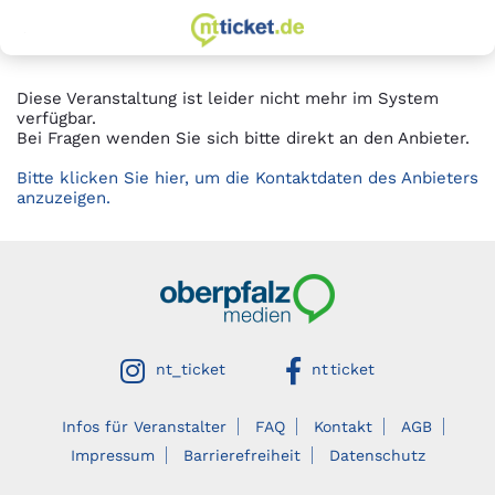
zur Startseite
Springe
Springe
zum
zur
Hauptinhalt
Hauptnavigation
Diese Veranstaltung ist leider nicht mehr im System
verfügbar.
Bei Fragen wenden Sie sich bitte direkt an den Anbieter.
Bitte klicken Sie hier, um die Kontaktdaten des Anbieters
anzuzeigen.
Oberpfalzmedien
auf instagram
auf facebook
nt_ticket
nt ticket
Infos für Veranstalter
FAQ
Kontakt
AGB
Impressum
Barrierefreiheit
Datenschutz