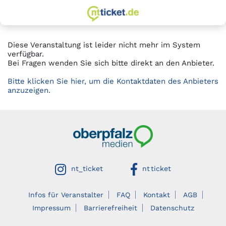
zur Startseite
Springe
Springe
zum
zur
Hauptinhalt
Hauptnavigation
Diese Veranstaltung ist leider nicht mehr im System
verfügbar.
Bei Fragen wenden Sie sich bitte direkt an den Anbieter.
Bitte klicken Sie hier, um die Kontaktdaten des Anbieters
anzuzeigen.
Oberpfalzmedien
auf instagram
auf facebook
nt_ticket
nt ticket
Infos für Veranstalter
FAQ
Kontakt
AGB
Impressum
Barrierefreiheit
Datenschutz