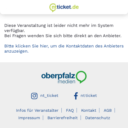
zur Startseite
Springe
Springe
zum
zur
Hauptinhalt
Hauptnavigation
Diese Veranstaltung ist leider nicht mehr im System
verfügbar.
Bei Fragen wenden Sie sich bitte direkt an den Anbieter.
Bitte klicken Sie hier, um die Kontaktdaten des Anbieters
anzuzeigen.
Oberpfalzmedien
auf instagram
auf facebook
nt_ticket
nt ticket
Infos für Veranstalter
FAQ
Kontakt
AGB
Impressum
Barrierefreiheit
Datenschutz